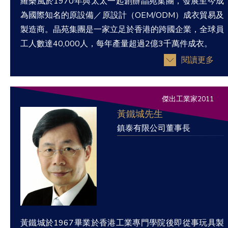
羅樂風於1970年與太太一起創辦晶苑集團，發展至今成
為國際知名的原設備／原設計（OEM/ODM）成衣貿易及
製造商。晶苑集團是一家立足於香港的跨國企業，全球員
工人數達40,000人，每年產量超過2億3千萬件成衣。
閱讀更多
傑出工業家2011
黃鐵城先生
鎮泰有限公司董事長
黃鐵城於1967畢業於香港工業專門學院後即從事玩具製