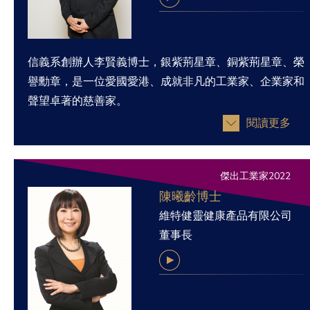
信義系創辦人李賢義博士，銀紫荊星章、銅紫荊星章、榮
譽勳章，是一位愛國愛港、成就非凡的工業家、企業家和
聲望卓著的慈善家。
閱讀更多
傑出工業家2022
陳曦齡博士
維特健靈健康產品有限公司
董事長