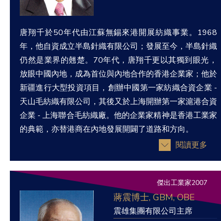
唐翔千於50年代由江蘇無錫來港開展紡織事業。1968
年，他自資成立半島針織有限公司；發展至今，半島針織
仍然是業界的翹楚。70年代，唐翔千更以其獨到眼光，
放眼中國內地，成為首位與內地合作的香港企業家；他於
新疆進行大型投資項目，創辦中國第一家紡織合資企業 -
天山毛紡織有限公司，其後又於上海開辦第一家滬港合資
企業 - 上海聯合毛紡織廠。他的企業家精神是香港工業家
的典範，亦替港商在內地發展開闢了道路和方向。
閱讀更多
傑出工業家2007
蔣震博士, GBM, OBE
震雄集團有限公司主席