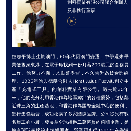
創科實業有限公司聯合創辦人
及非執行董事
鍾志平博士生於澳門，60年代因澳門變遷，中學還未畢
業便隻身來港，在電子廠找到一份月薪200港元的倉務員
工作。他努力不懈，又勤奮學習，不久晉升為貨倉部經
理。1985年他與德籍合夥人Horst Julius Pudwill創立生
產「充電式工具」的創科實業有限公司。過去近30年
來，他們充分利用香港作為地區總部的各種優勢，包括鄰
近珠三角的生產基地，和香港作為國際金融中心的便利，
進行集資融資，成功收購了多家國際品牌。公司從只有數
名員工的小廠，發展為全球超過二萬僱員的跨國企業，是
擁有環球品牌的市場領導者，營業額也從1990年在香港