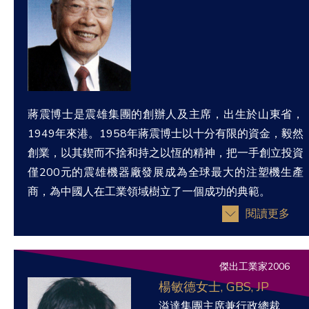
蔣震博士是震雄集團的創辦人及主席，出生於山東省，
1949年來港。1958年蔣震博士以十分有限的資金，毅然
創業，以其鍥而不捨和持之以恆的精神，把一手創立投資
僅200元的震雄機器廠發展成為全球最大的注塑機生產
商，為中國人在工業領域樹立了一個成功的典範。
閱讀更多
傑出工業家2006
楊敏德女士, GBS, JP
溢達集團主席兼行政總裁