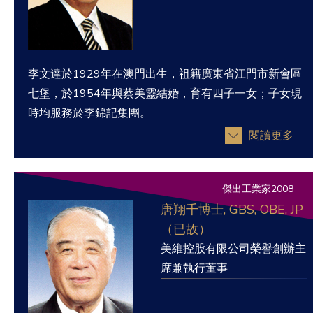
李文達於1929年在澳門出生，祖籍廣東省江門市新會區
七堡，於1954年與蔡美靈結婚，育有四子一女；子女現
時均服務於李錦記集團。
閱讀更多
傑出工業家2008
唐翔千博士, GBS, OBE, JP
（已故）
美維控股有限公司榮譽創辦主
席兼執行董事