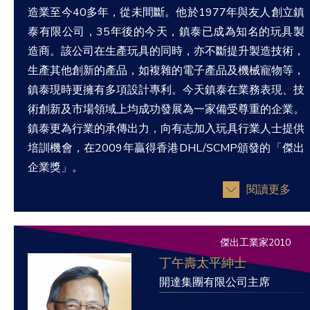
造業至今40多年，從未間斷。他於1977年與友人創立鎮
泰有限公司，35年後的今天，鎮泰已成為知名的玩具製
造商。該公司在生產玩具的同時，亦不斷提升製造技術，
生產其他創新的產品，如複雜的電子產品及機械寵物等，
鎮泰現時更擁有多項設計專利。今天鎮泰在業務表現、技
術創新及市場領域上均成功發展為一家備受尊重的企業。
鎮泰更為行業的承傳出力，向有志加入玩具行業人士提供
培訓機會，在2009年贏得香港DHL/SCMP頒發的「傑出
企業獎」。
閱讀更多
傑出工業家2010
丁午壽太平紳士
開達集團有限公司主席