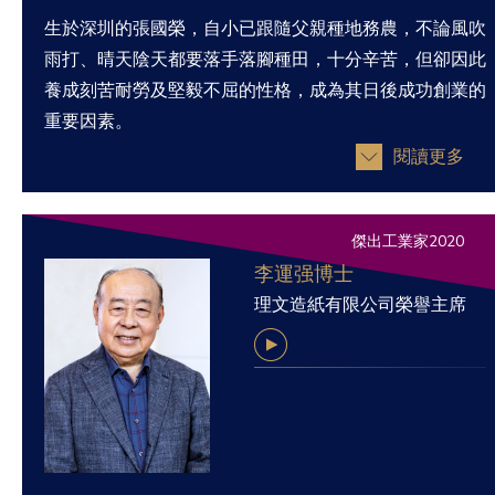
生於深圳的張國榮，自小已跟隨父親種地務農，不論風吹
雨打、晴天陰天都要落手落腳種田，十分辛苦，但卻因此
養成刻苦耐勞及堅毅不屈的性格，成為其日後成功創業的
重要因素。
閱讀更多
傑出工業家2020
李運强博士
理文造紙有限公司榮譽主席