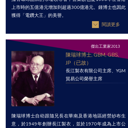
上市時的五億港元增加到超過300億港元。鍾博士也因此
獲得「電鑽大王」的美譽。
閱讀更多
傑出工業家2013
陳瑞球博士, GBM, GBS,
JP（已故）
長江製衣有限公司主席、YGM
貿易公司榮譽主席
陳瑞球博士自幼跟隨兄長在華南及香港地區經營紗布生
意，於1949年創辦長江製衣，並於1970年成為上市公